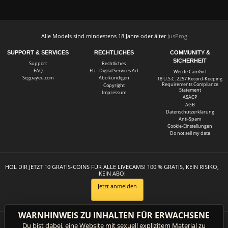
Alle Models sind mindestens 18 Jahre oder älter
JusProg
SUPPORT & SERVICES
RECHTLICHES
COMMUNITY &
SICHERHEIT
Support
Rechtliches
FAQ
EU - Digital Services Act
Werde CamGirl
Segpayeu.com
Abo kündigen
18 U.S.C. 2257 Record-Keeping
Requirements Compliance
Copyright
Statement
Impressum
ASACP
AGB
Datenschutzerklärung
Anti-Spam
Cookie-Einstellungen
Do not sell my data
HOL DIR JETZT 10 GRATIS-COINS FÜR ALLE LIVECAMS! 100 % GRATIS, KEIN RISIKO,
KEIN ABO!
Jetzt anmelden
WARNHINWEIS ZU INHALTEN FÜR ERWACHSENE
Du bist dabei, eine Website mit sexuell explizitem Material zu